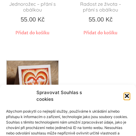
Jednorožec – přání s
Radost ze života –
obálkou
přání s obálkou
55.00
Kč
55.00
Kč
Přidat do košíku
Přidat do košíku
Spravovat Souhlas s
cookies
Abychom poskytli co nejlepší služby, používáme k ukládání a/nebo
přístupu k informacím o zařízení, technologie jako jsou soubory cookies.
Vnitřní láska – přání s
Souhlas s těmito technologiemi nám umožní zpracovávat údaje, jako je
obálkou
chování při procházení nebo jedinečná ID na tomto webu. Nesouhlas
55.00
Kč
nebo odvolání souhlasu může nepříznivě ovlivnit určité vlastnosti a