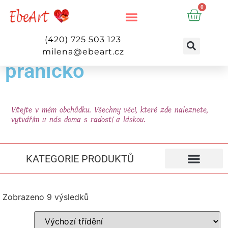
0
(420) 725 503 123
milena@ebeart.cz
přáníčko
Vítejte v mém obchůdku. Všechny věci, které zde naleznete,
vytvářím u nás doma s radostí a láskou.
KATEGORIE PRODUKTŮ
Zobrazeno 9 výsledků