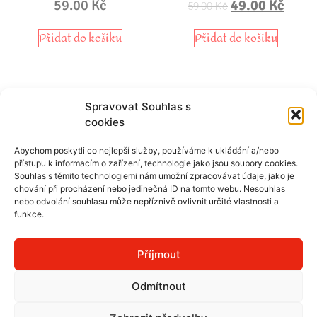
59.00
Kč
49.00
Kč
59.00
Kč
Přidat do košíku
Přidat do košíku
Spravovat Souhlas s
cookies
Harmonie vztahu – Světlo nás dvou – magnetka
Abychom poskytli co nejlepší služby, používáme k ukládání a/nebo
přístupu k informacím o zařízení, technologie jako jsou soubory cookies.
Souhlas s těmito technologiemi nám umožní zpracovávat údaje, jako je
chování při procházení nebo jedinečná ID na tomto webu. Nesouhlas
nebo odvolání souhlasu může nepříznivě ovlivnit určité vlastnosti a
funkce.
SKU
16-3
Kategorie:
16. Harmonie vztahu
,
Magnetky
Tags
harmonie vztahu
,
láska
,
magnetka
,
partneři
Příjmout
Odmítnout