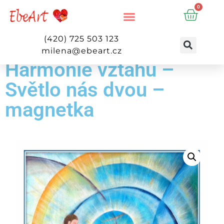
0
(420) 725 503 123
milena@ebeart.cz
Harmonie vztahu –
Světlo nás dvou –
magnetka